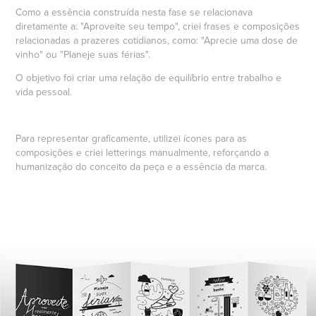
Como a essência construída nesta fase se relacionava
diretamente a: "Aproveite seu tempo", criei frases e composições
relacionadas a prazeres cotidianos, como: "Aprecie uma dose de
vinho" ou "Planeje suas férias".
O objetivo foi criar uma relação de equilíbrio entre trabalho e
vida pessoal.
Para representar graficamente, utilizei ícones para as
composições e criei letterings manualmente, reforçando a
humanização do conceito da peça e a essência da marca.